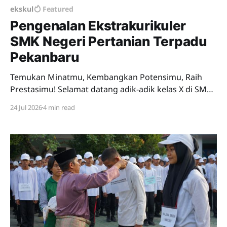
ekskul
Featured
Pengenalan Ekstrakurikuler
SMK Negeri Pertanian Terpadu
Pekanbaru
Temukan Minatmu, Kembangkan Potensimu, Raih
Prestasimu! Selamat datang adik-adik kelas X di SMK
Negeri Pertanian Terpadu Pekanbaru. Menjadi bagian
24 Jul 2026
4 min read
dari keluarga besar sekolah bukan hanya tentang
belajar di ruang kelas, tetapi juga mengembangkan
bakat, minat, kreativitas, kepemimpinan, dan
karakter melalui kegiatan ekstrakurikuler (ekskul). Di
sinilah kalian dapat belajar hal-hal baru,