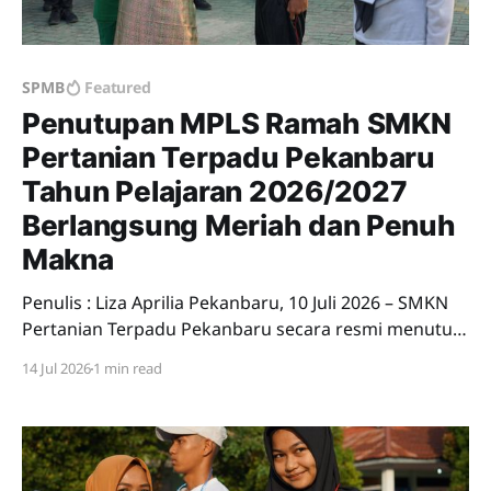
SPMB
Featured
Penutupan MPLS Ramah SMKN
Pertanian Terpadu Pekanbaru
Tahun Pelajaran 2026/2027
Berlangsung Meriah dan Penuh
Makna
Penulis : Liza Aprilia Pekanbaru, 10 Juli 2026 – SMKN
Pertanian Terpadu Pekanbaru secara resmi menutup
rangkaian kegiatan Masa Pengenalan Lingkungan
14 Jul 2026
1 min read
Sekolah (MPLS) Ramah Tahun Pelajaran 2026/2027
yang telah berlangsung selama lima hari, mulai 6
hingga 10 Juli 2026. Kegiatan penutupan dilaksanakan
di lingkungan sekolah dan diikuti oleh seluruh murid
baru.