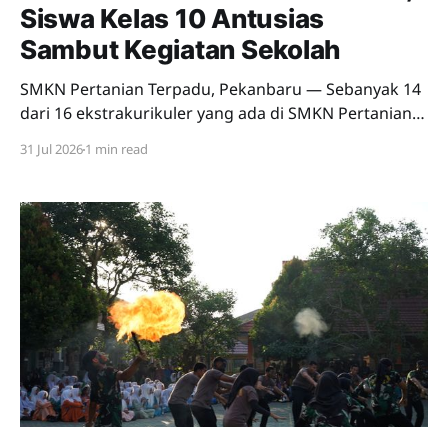
Siswa Kelas 10 Antusias
Sambut Kegiatan Sekolah
SMKN Pertanian Terpadu, Pekanbaru — Sebanyak 14
dari 16 ekstrakurikuler yang ada di SMKN Pertanian
Terpadu Pekanbaru menampilkan atraksi terbaiknya
31 Jul 2026
1 min read
dalam kegiatan Demo Ekstrakurikuler (Ekskul) yang
digelar pada Jumat, 24 Juli 2026. Kegiatan yang
disaksikan oleh seluruh siswa kelas 10. Demo ekskul
bertujuan memperkenalkan ekstrakurikuler yang ada
di SMKN Pertanian Terpadu