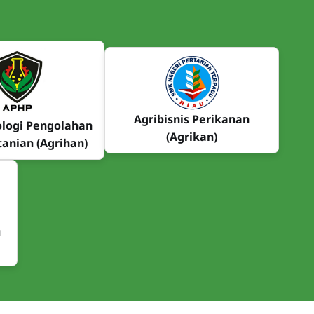
Agribisnis Perikanan
logi Pengolahan
(Agrikan)
tanian (Agrihan)
u