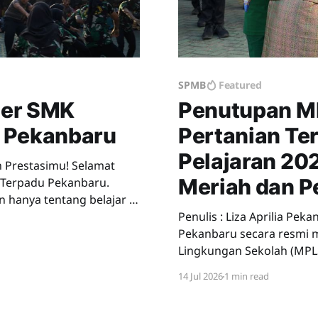
SPMB
Featured
ler SMK
Penutupan 
u Pekanbaru
Pertanian Te
Pelajaran 20
asimu! Selamat
Meriah dan 
n Terpadu Pekanbaru.
n hanya tentang belajar di
nat, kreativitas,
Penulis : Liza Aprilia Pekanbaru, 10 Juli 2026 – SMKN Pertanian Terpadu
rakurikuler (ekskul). Di
Pekanbaru secara resmi 
Lingkungan Sekolah (MPLS
berlangsung selama lima ha
14 Jul 2026
1 min read
penutupan dilaksanakan di
murid baru.