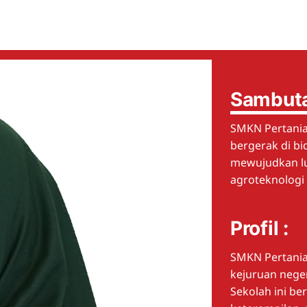
Sambuta
SMKN Pertania
bergerak di bi
mewujudkan lul
agroteknologi
Profil :
SMKN Pertania
kejuruan neger
Sekolah ini be