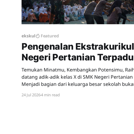
ekskul
Featured
Pengenalan Ekstrakuriku
Negeri Pertanian Terpad
Temukan Minatmu, Kembangkan Potensimu, Raih Prest
datang adik-adik kelas X di SMK Negeri Pertania
Menjadi bagian dari keluarga besar sekolah buka
ruang kelas, tetapi juga mengembangkan bakat, mi
24 Jul 2026
4 min read
kepemimpinan, dan karakter melalui kegiatan ekst
sinilah kalian dapat belajar hal-hal baru,