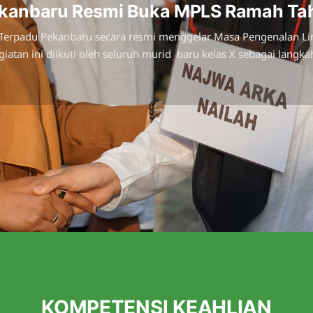
ekanbaru Resmi Buka MPLS Ramah Ta
anian Terpadu Pekanbaru secara resmi menggelar Masa Pengenalan
egiatan ini diikuti oleh seluruh murid baru kelas X sebagai lang
KOMPETENSI KEAHLIAN