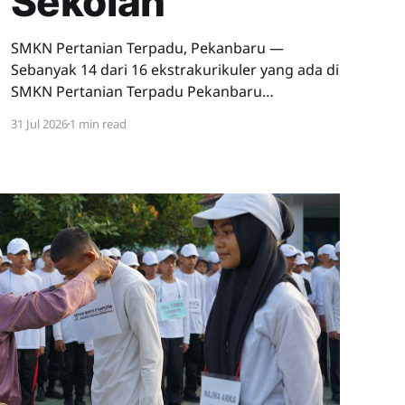
Sekolah
SMKN Pertanian Terpadu, Pekanbaru —
Sebanyak 14 dari 16 ekstrakurikuler yang ada di
SMKN Pertanian Terpadu Pekanbaru
menampilkan atraksi terbaiknya dalam
31 Jul 2026
1 min read
kegiatan Demo Ekstrakurikuler (Ekskul) yang
digelar pada Jumat, 24 Juli 2026. Kegiatan yang
disaksikan oleh seluruh siswa kelas 10. Demo
ekskul bertujuan memperkenalkan
ekstrakurikuler yang ada di SMKN Pertanian
Terpadu