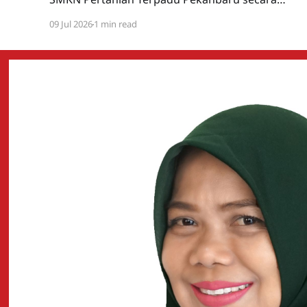
resmi menggelar Masa Pengenalan Lingkungan
09 Jul 2026
1 min read
Sekolah (MPLS) Tahun Pelajaran 2026/2027
yang berlangsung mulai Senin, 6 Juli hingga
Jumat, 10 Juli 2026. Kegiatan ini diikuti oleh
seluruh murid baru kelas X sebagai langkah
awal mengenal lingkungan sekolah,